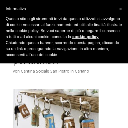
(+39) 045 6838448
info@cantinasanpietroincariano.it
×
Informativa
Questo sito o gli strumenti terzi da questo utilizzati si avvalgono
di cookie necessari al funzionamento ed utili alle finalità illustrate
nella cookie policy. Se vuoi saperne di più o negare il consenso
a tutti o ad alcuni cookie, consulta la
cookie policy
.
Chiudendo questo banner, scorrendo questa pagina, cliccando
riciclo-tappi-sughero-
su un link o proseguendo la navigazione in altra maniera,
acconsenti all’uso dei cookie.
portachiavi
von
Cantina Sociale San Pietro in Cariano