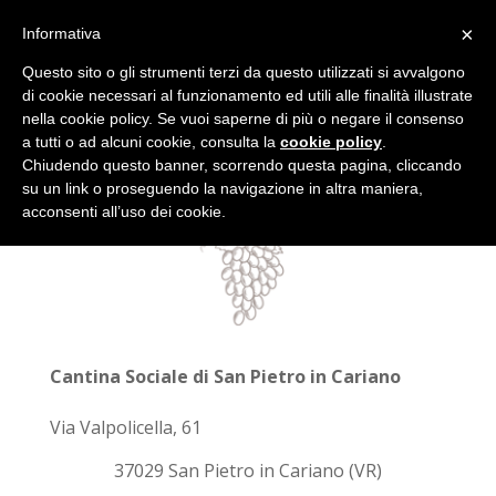
(+39) 045 6838448
info@cantinasanpietroincariano.it
×
Informativa
Questo sito o gli strumenti terzi da questo utilizzati si avvalgono
di cookie necessari al funzionamento ed utili alle finalità illustrate
nella cookie policy. Se vuoi saperne di più o negare il consenso
a tutti o ad alcuni cookie, consulta la
cookie policy
.
Chiudendo questo banner, scorrendo questa pagina, cliccando
su un link o proseguendo la navigazione in altra maniera,
acconsenti all’uso dei cookie.
Cantina Sociale di San Pietro in Cariano
Via Valpolicella, 61
37029 San Pietro in Cariano (VR)